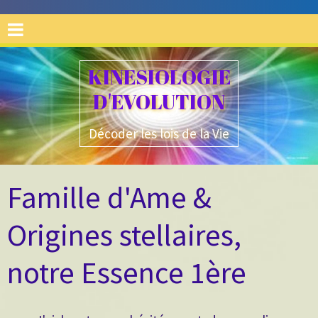
KINESIOLOGIE
D'EVOLUTION
Décoder les lois de la Vie
Famille d'Ame &
Origines stellaires,
notre Essence 1ère